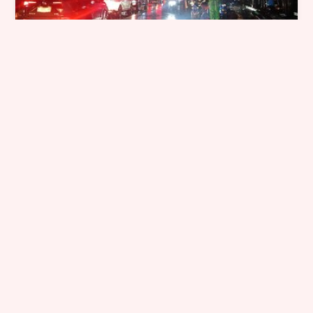
Akses Utama Jatim Terputus: Jalur
Pantura Pasuruan Banjir Parah Malam Ini,
Cek Rute Alternatifnya!
News - 26, Mar, 2026, 08:00:00
Selengkapnya
→
Pemkot Jakbar Gencar Lakukan