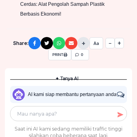
Cerdas: Alat Pengolah Sampah Plastik
Berbasis Ekonomi!
+
+
Share:
−
Aa
PRINT
0
✦ Tanya AI
AI kami siap membantu pertanyaan anda
Saat ini AI kami sedang memiliki traffic tinggi
silahkan coba beberapa saat lagi.