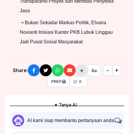
Transparansi Proyek dan Identitas Penyedia
Jasa
➝ Bukan Sekadar Markas Politik, Elvaria
Novianti Inisiasi Kantor PKB Lubuk Linggau
Jadi Pusat Sosial Masyarakat
+
+
Share:
−
Aa
PRINT
0
✦ Tanya AI
AI kami siap membantu pertanyaan anda