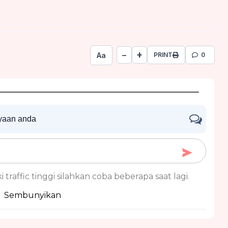
+
−
Aa
PRINT
0
nyaan anda
 traffic tinggi silahkan coba beberapa saat lagi.
Sembunyikan