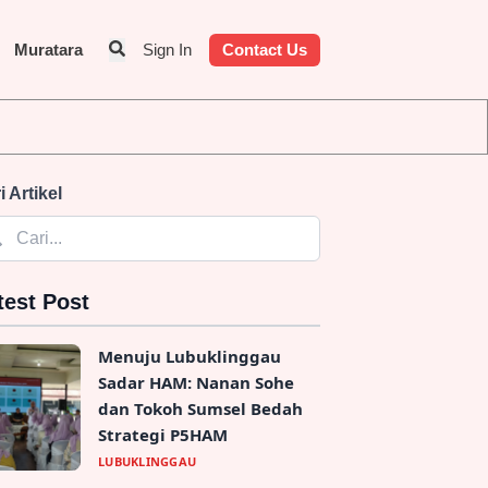
Muratara
Sign In
Contact Us
i Artikel
test Post
Menuju Lubuklinggau
Sadar HAM: Nanan Sohe
dan Tokoh Sumsel Bedah
Strategi P5HAM
LUBUKLINGGAU