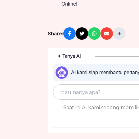
Online!
+
Share:
✦ Tanya AI
AI kami siap membantu perta
Saat ini AI kami sedang memiliki