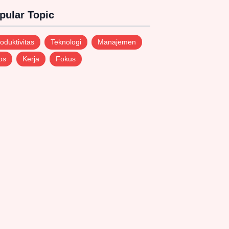
pular Topic
oduktivitas
Teknologi
Manajemen
ps
Kerja
Fokus