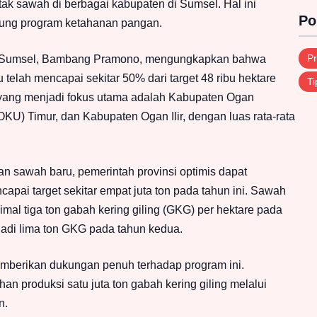
k sawah di berbagai kabupaten di Sumsel. Hal ini
Po
ung program ketahanan pangan.
Pr
ura Sumsel, Bambang Pramono, mengungkapkan bahwa
elah mencapai sekitar 50% dari target 48 ribu hektare
Ti
h yang menjadi fokus utama adalah Kabupaten Ogan
OKU) Timur, dan Kabupaten Ogan Ilir, dengan luas rata-rata
n sawah baru, pemerintah provinsi optimis dapat
pai target sekitar empat juta ton pada tahun ini. Sawah
mal tiga ton gabah kering giling (GKG) per hektare pada
jadi lima ton GKG pada tahun kedua.
mberikan dukungan penuh terhadap program ini.
 produksi satu juta ton gabah kering giling melalui
n.