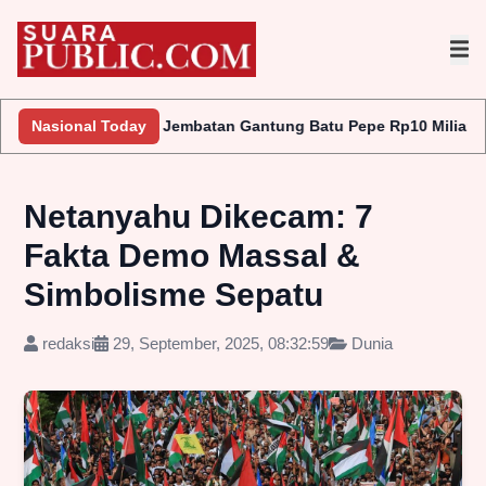
n
Nasional Today
Jembatan Gantung Batu Pepe Rp10 Miliar Terus Disorot, LA
Netanyahu Dikecam: 7
Fakta Demo Massal &
Simbolisme Sepatu
redaksi
29, September, 2025, 08:32:59
Dunia