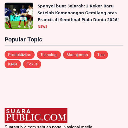
Spanyol buat Sejarah: 2 Rekor Baru
Setelah Kemenangan Gemilang atas
Prancis di Semifinal Piala Dunia 2026!
NEWS
Popular Topic
Produktivitas
Teknologi
Manajemen
Tips
Kerja
Fokus
Suarapublic.com sebuah portal Nasional media