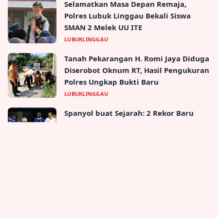
Selamatkan Masa Depan Remaja,
Polres Lubuk Linggau Bekali Siswa
SMAN 2 Melek UU ITE
LUBUKLINGGAU
Tanah Pekarangan H. Romi Jaya Diduga
Diserobot Oknum RT, Hasil Pengukuran
Polres Ungkap Bukti Baru
LUBUKLINGGAU
Spanyol buat Sejarah: 2 Rekor Baru
Setelah Kemenangan Gemilang atas
Prancis di Semifinal Piala Dunia 2026!
NEWS
Popular Topic
Produktivitas
Teknologi
Manajemen
Tips
Kerja
Fokus