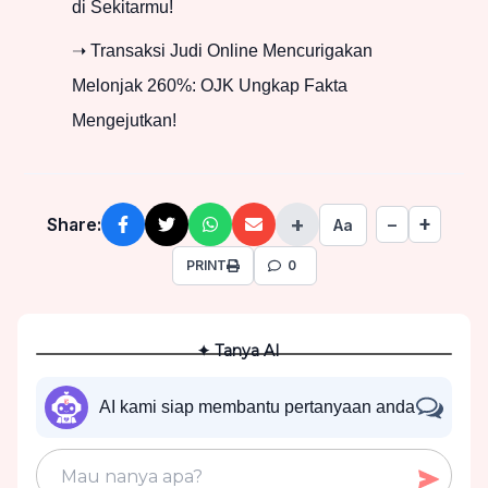
di Sekitarmu!
➝ Transaksi Judi Online Mencurigakan
Melonjak 260%: OJK Ungkap Fakta
Mengejutkan!
+
+
Share:
−
Aa
PRINT
0
✦ Tanya AI
AI kami siap membantu pertanyaan anda