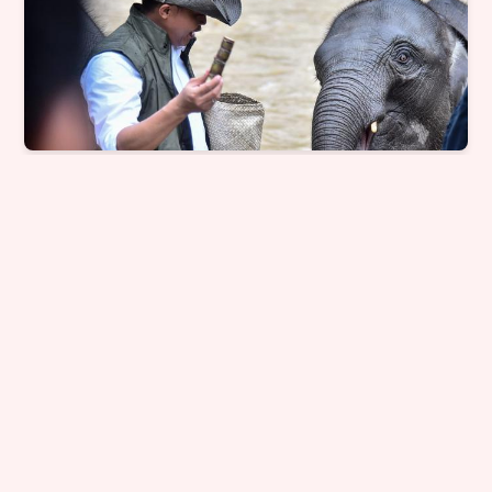
Menhut Raja Juli: Upaya Intensif Cegah
EEHV Setelah Kepergian Anak Gajah di
Riau
Nasional - 23, Dec, 2025, 06:40:59
Selengkapnya
→