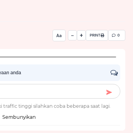
+
−
Aa
PRINT
0
nyaan anda
 traffic tinggi silahkan coba beberapa saat lagi.
Sembunyikan