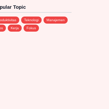
pular Topic
oduktivitas
Teknologi
Manajemen
ps
Kerja
Fokus