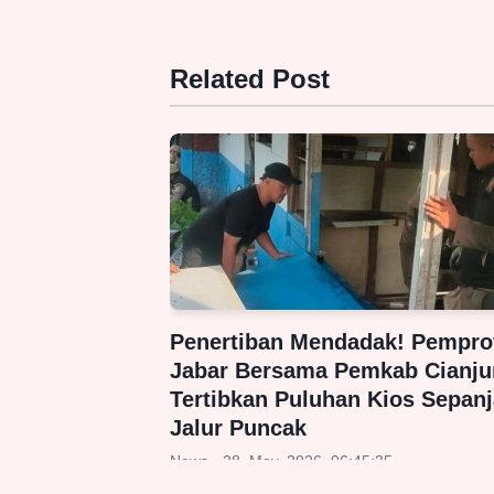
Related Post
Penertiban Mendadak! Pempro
Jabar Bersama Pemkab Cianju
Tertibkan Puluhan Kios Sepan
Jalur Puncak
News - 28, May, 2026, 06:45:35