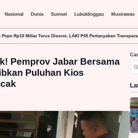
Nasional
Dunia
Sumsel
Lubuklinggau
Musirawas
rot, LAKI P45 Pertanyakan Transparansi Proyek dan Identitas Pe
Car
k! Pemprov Jabar Bersama
ibkan Puluhan Kios
ncak
La