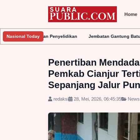
Home
elidikan
Nasional Today
Jembatan Gantung Batu Pepe Rp10 Miliar Terus Diso
Penertiban Mendada
Pemkab Cianjur Tert
Sepanjang Jalur Pu
redaksi
28, Mei, 2026, 06:45:35
News