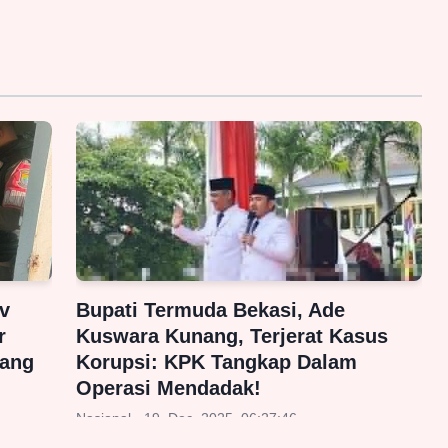
v
Bupati Termuda Bekasi, Ade
r
Kuswara Kunang, Terjerat Kasus
jang
Korupsi: KPK Tangkap Dalam
Operasi Mendadak!
Nasional - 19, Dec, 2025, 06:27:46