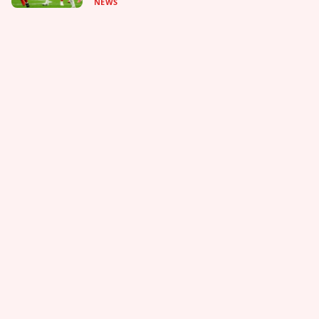
NEWS
Popular Topic
Produktivitas
Teknologi
Manajemen
Tips
Kerja
Fokus
Suarapublic.com sebuah portal Nasional media
online yang menyajikan informasi terkini seputar
daerah dan nasional