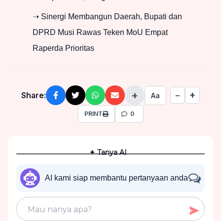
➝ Sinergi Membangun Daerah, Bupati dan
DPRD Musi Rawas Teken MoU Empat
Raperda Prioritas
+
+
Share:
−
Aa
PRINT
0
✦ Tanya AI
AI kami siap membantu pertanyaan anda