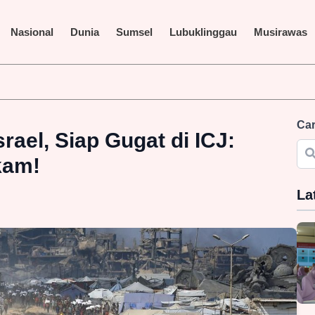
Nasional
Dunia
Sumsel
Lubuklinggau
Musirawas
 Disorot, LAKI P45 Pertanyakan Transparansi Proyek dan Identita
Car
rael, Siap Gugat di ICJ:
kam!
La