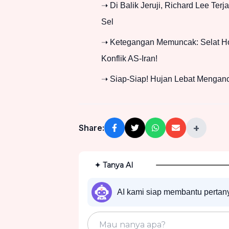
➝ Di Balik Jeruji, Richard Lee Ter
Sel
➝ Ketegangan Memuncak: Selat Ho
Konflik AS-Iran!
➝ Siap-Siap! Hujan Lebat Menganc
+
Share:
✦ Tanya AI
AI kami siap membantu perta