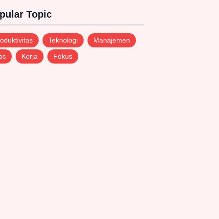
pular Topic
oduktivitas
Teknologi
Manajemen
ps
Kerja
Fokus