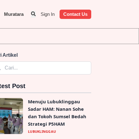
Muratara
Sign In
Contact Us
s Penyedia Jasa
i Artikel
test Post
Menuju Lubuklinggau
Sadar HAM: Nanan Sohe
dan Tokoh Sumsel Bedah
Strategi P5HAM
LUBUKLINGGAU