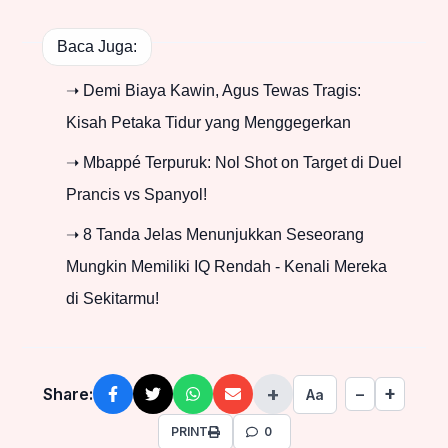
Baca Juga:
➝ Demi Biaya Kawin, Agus Tewas Tragis:
Kisah Petaka Tidur yang Menggegerkan
➝ Mbappé Terpuruk: Nol Shot on Target di Duel
Prancis vs Spanyol!
➝ 8 Tanda Jelas Menunjukkan Seseorang
Mungkin Memiliki IQ Rendah - Kenali Mereka
di Sekitarmu!
+
+
Share:
−
Aa
PRINT
0