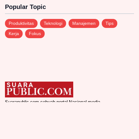
Popular Topic
Produktivitas
Teknologi
Manajemen
Tips
Kerja
Fokus
Suarapublic.com sebuah portal Nasional media
online yang menyajikan informasi terkini seputar
daerah dan nasional
© Copyright 2025
Suarapublic.com -