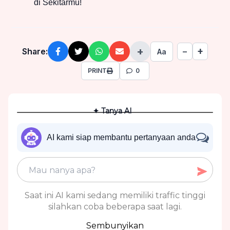
di Sekitarmu!
+
+
Share:
−
Aa
PRINT
0
✦ Tanya AI
AI kami siap membantu pertanyaan anda
Saat ini AI kami sedang memiliki traffic tinggi
silahkan coba beberapa saat lagi.
Sembunyikan