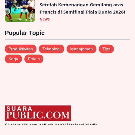
Setelah Kemenangan Gemilang atas
Prancis di Semifinal Piala Dunia 2026!
NEWS
Popular Topic
Produktivitas
Teknologi
Manajemen
Tips
Kerja
Fokus
Suarapublic.com sebuah portal Nasional media
online yang menyajikan informasi terkini seputar