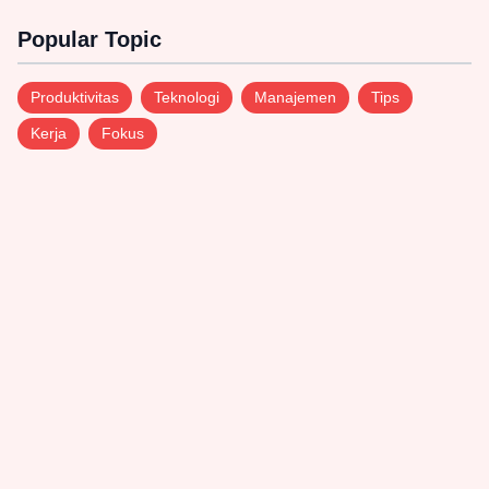
Popular Topic
Produktivitas
Teknologi
Manajemen
Tips
Kerja
Fokus
Suarapublic.com sebuah portal Nasional media
online yang menyajikan informasi terkini seputar
daerah dan nasional