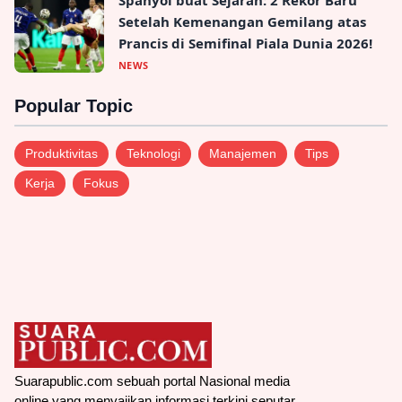
Spanyol buat Sejarah: 2 Rekor Baru
Setelah Kemenangan Gemilang atas
Prancis di Semifinal Piala Dunia 2026!
NEWS
Popular Topic
Produktivitas
Teknologi
Manajemen
Tips
Kerja
Fokus
Suarapublic.com sebuah portal Nasional media
online yang menyajikan informasi terkini seputar