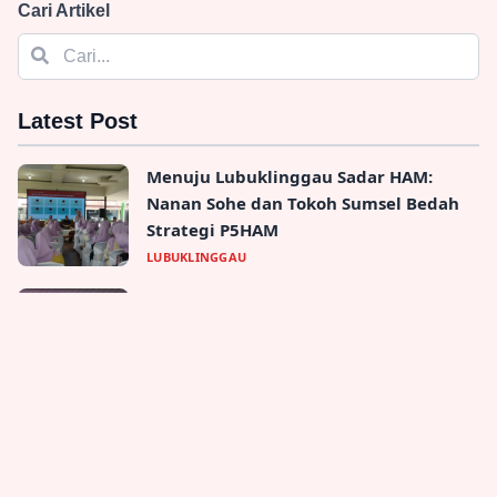
Cari Artikel
Latest Post
Menuju Lubuklinggau Sadar HAM:
Nanan Sohe dan Tokoh Sumsel Bedah
Strategi P5HAM
LUBUKLINGGAU
Selamatkan Masa Depan Remaja,
Polres Lubuk Linggau Bekali Siswa
SMAN 2 Melek UU ITE
LUBUKLINGGAU
Tanah Pekarangan H. Romi Jaya Diduga
Diserobot Oknum RT, Hasil Pengukuran
Polres Ungkap Bukti Baru