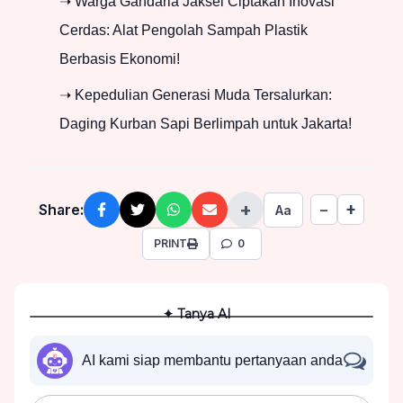
➝ Warga Gandaria Jaksel Ciptakan Inovasi
Cerdas: Alat Pengolah Sampah Plastik
Berbasis Ekonomi!
➝ Kepedulian Generasi Muda Tersalurkan:
Daging Kurban Sapi Berlimpah untuk Jakarta!
+
+
Share:
−
Aa
PRINT
0
✦ Tanya AI
AI kami siap membantu pertanyaan anda