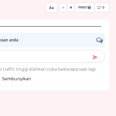
+
−
Aa
PRINT
0
nyaan anda
 traffic tinggi silahkan coba beberapa saat lagi.
Sembunyikan