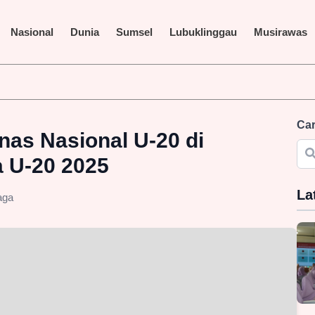
Nasional
Dunia
Sumsel
Lubuklinggau
Musirawas
liar Terus Disorot, LAKI P45 Pertanyakan Transparansi Proyek d
Car
as Nasional U-20 di
ia U-20 2025
La
aga