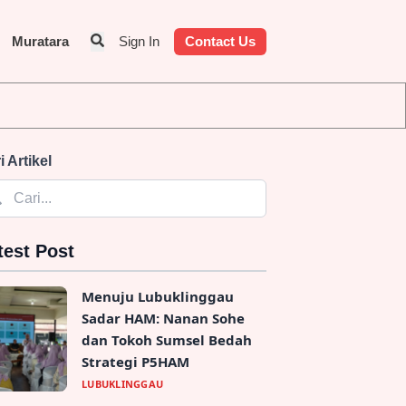
Muratara
Sign In
Contact Us
an Identitas Penyedia Jasa
i Artikel
test Post
Menuju Lubuklinggau
Sadar HAM: Nanan Sohe
dan Tokoh Sumsel Bedah
Strategi P5HAM
LUBUKLINGGAU