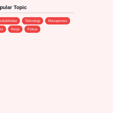
pular Topic
oduktivitas
Teknologi
Manajemen
ps
Kerja
Fokus