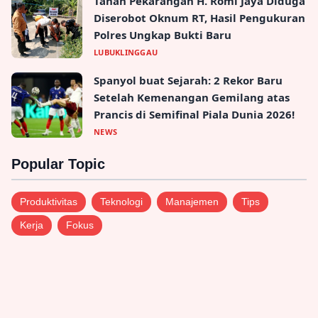
Laskar Anti Korupsi Pejuang 45 Angkat
Bicara Soal Isu OTT BKP-SDM Muratara,
Desak Transparansi dan Tegas Kawal
Proses Hukum.
Muratara - 28, Apr, 2026, 17:36:00
Selengkapnya
→