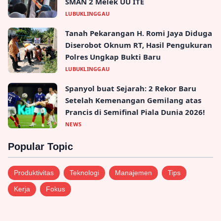
Latest Post
Menuju Lubuklinggau Sadar HAM:
Nanan Sohe dan Tokoh Sumsel Bedah
Strategi P5HAM
LUBUKLINGGAU
Selamatkan Masa Depan Remaja,
Polres Lubuk Linggau Bekali Siswa
SMAN 2 Melek UU ITE
LUBUKLINGGAU
Tanah Pekarangan H. Romi Jaya Diduga
Diserobot Oknum RT, Hasil Pengukuran
Polres Ungkap Bukti Baru
LUBUKLINGGAU