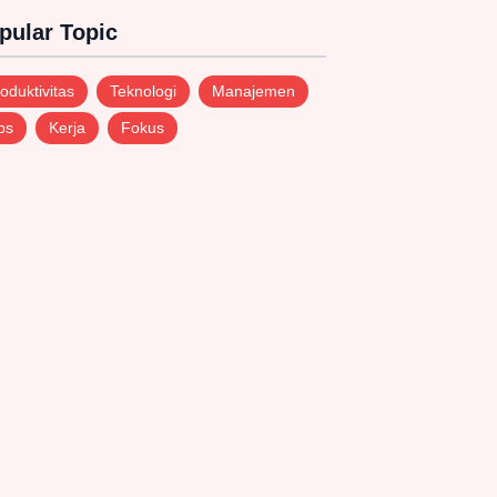
pular Topic
oduktivitas
Teknologi
Manajemen
ps
Kerja
Fokus