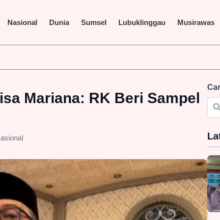
Nasional
Dunia
Sumsel
Lubuklinggau
Musirawas
 Terus Disorot, LAKI P45 Pertanyakan Transparansi Proyek dan I
Car
isa Mariana: RK Beri Sampel
La
asional