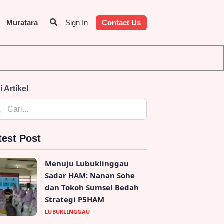
Muratara
Sign In
Contact Us
dentitas Penyedia Jasa
i Artikel
test Post
Menuju Lubuklinggau
Sadar HAM: Nanan Sohe
dan Tokoh Sumsel Bedah
Strategi P5HAM
LUBUKLINGGAU