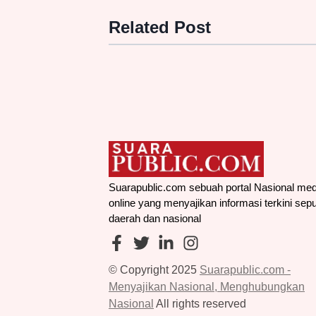
Related Post
Tanah Pekarangan H. Romi Ja
Diduga Diserobot Oknum RT, H
Pengukuran Polres Ungkap Buk
Baru
Lubuklinggau - 16, Jul, 2026, 01:22:00
Selengkapnya
→