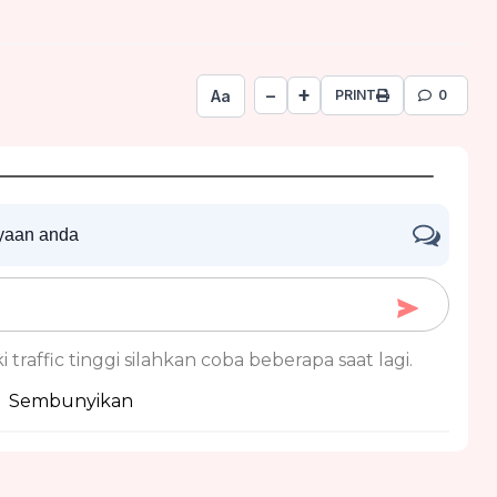
+
−
Aa
PRINT
0
nyaan anda
 traffic tinggi silahkan coba beberapa saat lagi.
Sembunyikan