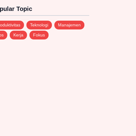
pular Topic
oduktivitas
Teknologi
Manajemen
ps
Kerja
Fokus