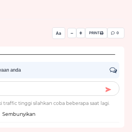
+
−
Aa
PRINT
0
nyaan anda
 traffic tinggi silahkan coba beberapa saat lagi.
Sembunyikan