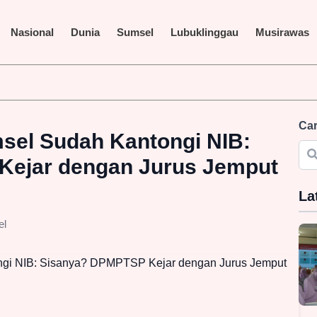
Nasional
Dunia
Sumsel
Lubuklinggau
Musirawas
Miliar Terus Disorot, LAKI P45 Pertanyakan Transparansi Proyek
Car
el Sudah Kantongi NIB:
Kejar dengan Jurus Jemput
La
el