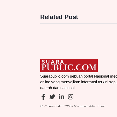
Related Post
Bukan Sekadar Janji Politik, Ra
NasDem Buktikan Kepedulian 
10 Ribu Paket Sembako di
Pangalengan
News - 15, Mar, 2026, 08:00:00
Selengkapnya
→