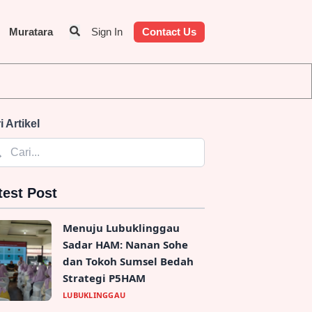
Muratara
Sign In
Contact Us
 dan Identitas Penyedia Jasa
i Artikel
test Post
Menuju Lubuklinggau
Sadar HAM: Nanan Sohe
dan Tokoh Sumsel Bedah
Strategi P5HAM
LUBUKLINGGAU