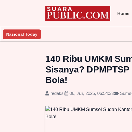
Home
gera Lakukan Penyelidikan
Nasional Today
Jembatan Gantung Batu Pepe Rp10 
140 Ribu UMKM Sums
Sisanya? DPMPTSP 
Bola!
redaksi
06, Juli, 2025, 06:54:33
Sums