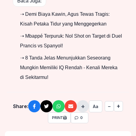
Baca Juga:
➝ Demi Biaya Kawin, Agus Tewas Tragis:
Kisah Petaka Tidur yang Menggegerkan
➝ Mbappé Terpuruk: Nol Shot on Target di Duel
Prancis vs Spanyol!
➝ 8 Tanda Jelas Menunjukkan Seseorang
Mungkin Memiliki IQ Rendah - Kenali Mereka
di Sekitarmu!
+
+
Share:
−
Aa
PRINT
0