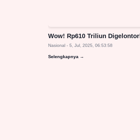
Wow! Rp610 Triliun Digelonto
Nasional - 5, Jul, 2025, 06:53:58
Selengkapnya
→
Suarapublic.com sebuah portal Nasional med
online yang menyajikan informasi terkini sepu
daerah dan nasional