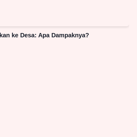
rkan ke Desa: Apa Dampaknya?
Redaksi
Pedoman Media Siber
ia
tar