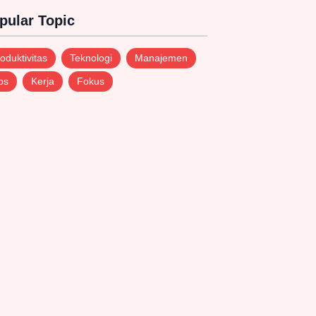
pular Topic
oduktivitas
Teknologi
Manajemen
ps
Kerja
Fokus