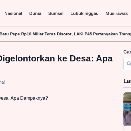
Nasional
Dunia
Sumsel
Lubuklinggau
Musirawas
0 Miliar Terus Disorot, LAKI P45 Pertanyakan Transparansi Proy
Car
Digelontorkan ke Desa: Apa
La
nal