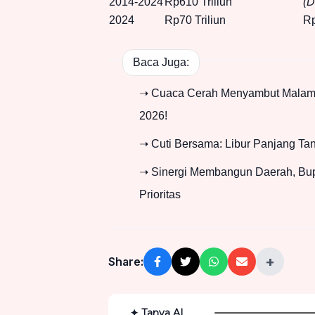
2014-2024
Rp610 Triliun
(D
2024
Rp70 Triliun
Rp
Baca Juga:
➝ Cuaca Cerah Menyambut Malam:
2026!
➝ Cuti Bersama: Libur Panjang Tan
➝ Sinergi Membangun Daerah, Bu
Prioritas
+
Share:
✦ Tanya AI