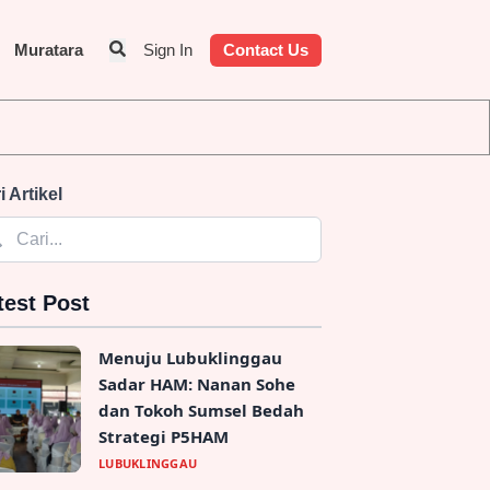
Muratara
Sign In
Contact Us
dan Identitas Penyedia Jasa
i Artikel
test Post
Menuju Lubuklinggau
Sadar HAM: Nanan Sohe
dan Tokoh Sumsel Bedah
Strategi P5HAM
LUBUKLINGGAU