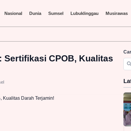
Nasional
Dunia
Sumsel
Lubuklinggau
Musirawas
iliar Terus Disorot, LAKI P45 Pertanyakan Transparansi Proyek 
Car
Sertifikasi CPOB, Kualitas
La
el