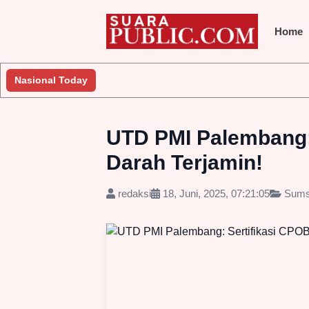
Home
era Lakukan Penyelidikan
Nasional Today
Jembatan Gantung Batu Pepe Rp10 M
UTD PMI Palembang: 
Darah Terjamin!
redaksi
18, Juni, 2025, 07:21:05
Sums