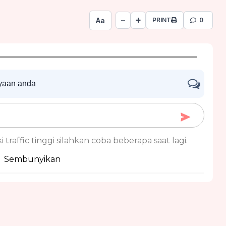
+
−
Aa
PRINT
0
nyaan anda
 traffic tinggi silahkan coba beberapa saat lagi.
Sembunyikan