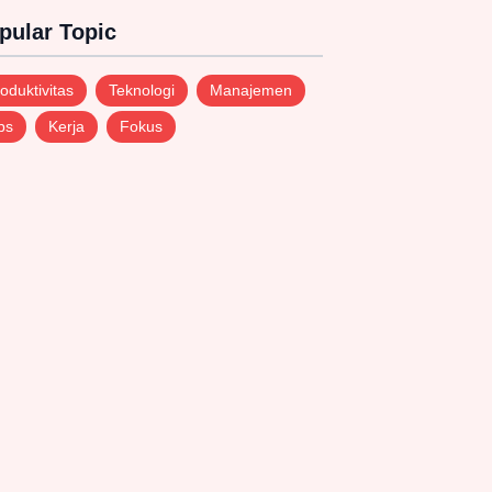
pular Topic
oduktivitas
Teknologi
Manajemen
ps
Kerja
Fokus