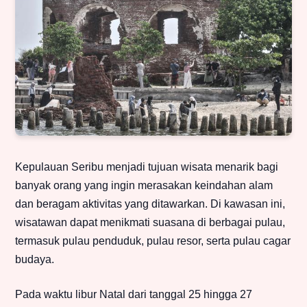
Kepulauan Seribu menjadi tujuan wisata menarik bagi
banyak orang yang ingin merasakan keindahan alam
dan beragam aktivitas yang ditawarkan. Di kawasan ini,
wisatawan dapat menikmati suasana di berbagai pulau,
termasuk pulau penduduk, pulau resor, serta pulau cagar
budaya.
Pada waktu libur Natal dari tanggal 25 hingga 27