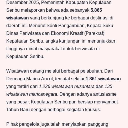
Desember 2025, Pemerintah Kabupaten Kepulauan
Seribu melaporkan bahwa ada sebanyak
5.865
wisatawan
yang berkunjung ke berbagai destinasi di
daerah ini. Menurut Sonti Pangaribuan, Kepala Suku
Dinas Pariwisata dan Ekonomi Kreatif (Parekraf)
Kepulauan Seribu, angka kunjungan ini menunjukkan
tingginya minat masyarakat untuk berwisata di
Kepulauan Seribu.
Wisatawan datang melalui berbagai pelabuhan. Dari
Dermaga Marina Ancol, tercatat sekitar
1.361 wisatawan
yang terdiri dari
1.226 wisatawan nusantara
dan
135
wisatawan mancanegara
. Dengan adanya antusiasme
yang besar, Kepulauan Seribu pun bersiap menyambut
Tahun Baru dengan berbagai kegiatan khusus.
Pihak pengelola juga telah menyiapkan panggung