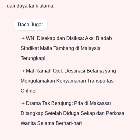
dari daya tarik utama.
Baca Juga:
➝ WNI Disekap dan Disiksa: Aksi Biadab
Sindikat Mafia Tambang di Malaysia
Terungkap!
➝ Mal Ramah Ojol: Destinasi Belanja yang
Mengutamakan Kenyamanan Transportasi
Online!
➝ Drama Tak Berujung: Pria di Makassar
Ditangkap Setelah Diduga Sekap dan Perkosa
Wanita Selama Berhari-hari