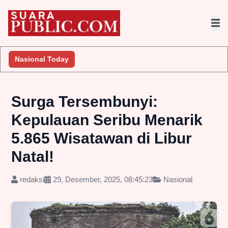
Nasional Today
Surga Tersembunyi:
Kepulauan Seribu Menarik
5.865 Wisatawan di Libur
Natal!
redaksi
29, Desember, 2025, 08:45:23
Nasional