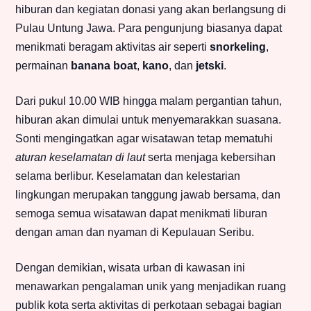
hiburan dan kegiatan donasi yang akan berlangsung di
Pulau Untung Jawa. Para pengunjung biasanya dapat
menikmati beragam aktivitas air seperti
snorkeling
,
permainan
banana boat
,
kano
, dan
jetski
.
Dari pukul 10.00 WIB hingga malam pergantian tahun,
hiburan akan dimulai untuk menyemarakkan suasana.
Sonti mengingatkan agar wisatawan tetap mematuhi
aturan keselamatan di laut
serta menjaga kebersihan
selama berlibur. Keselamatan dan kelestarian
lingkungan merupakan tanggung jawab bersama, dan
semoga semua wisatawan dapat menikmati liburan
dengan aman dan nyaman di Kepulauan Seribu.
Dengan demikian, wisata urban di kawasan ini
menawarkan pengalaman unik yang menjadikan ruang
publik kota serta aktivitas di perkotaan sebagai bagian