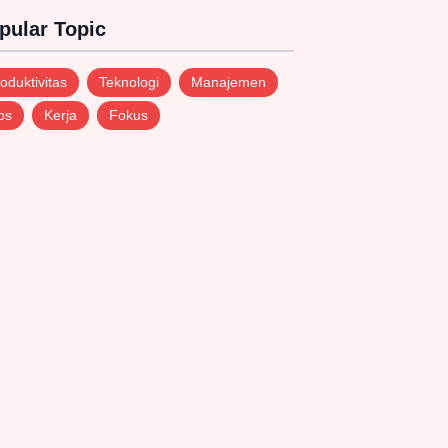
pular Topic
oduktivitas
Teknologi
Manajemen
ps
Kerja
Fokus