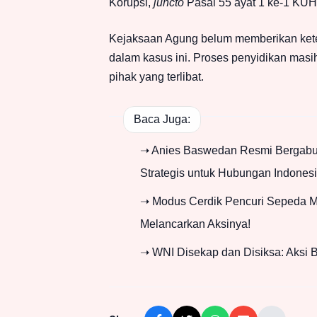
Korupsi,
juncto
Pasal 55 ayat 1 ke-1 KUH
Kejaksaan Agung belum memberikan keter
dalam kasus ini. Proses penyidikan masi
pihak yang terlibat.
Baca Juga:
➝ Anies Baswedan Resmi Bergabun
Strategis untuk Hubungan Indones
➝ Modus Cerdik Pencuri Sepeda Mo
Melancarkan Aksinya!
➝ WNI Disekap dan Disiksa: Aksi B