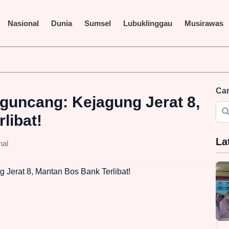
Nasional
Dunia
Sumsel
Lubuklinggau
Musirawas
Car
guncang: Kejagung Jerat 8,
libat!
La
nal