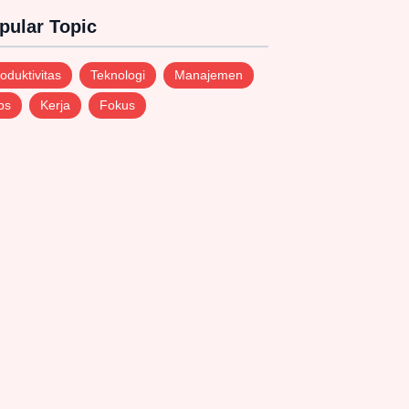
pular Topic
oduktivitas
Teknologi
Manajemen
ps
Kerja
Fokus