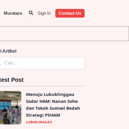
Muratara
Sign In
Contact Us
i Artikel
test Post
Menuju Lubuklinggau
Sadar HAM: Nanan Sohe
dan Tokoh Sumsel Bedah
Strategi P5HAM
LUBUKLINGGAU