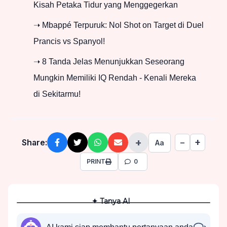
Kisah Petaka Tidur yang Menggegerkan
➝ Mbappé Terpuruk: Nol Shot on Target di Duel
Prancis vs Spanyol!
➝ 8 Tanda Jelas Menunjukkan Seseorang
Mungkin Memiliki IQ Rendah - Kenali Mereka
di Sekitarmu!
+
+
Share:
−
Aa
PRINT
0
✦ Tanya AI