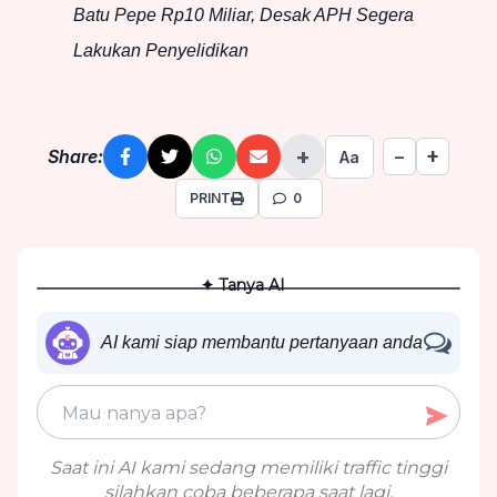
Batu Pepe Rp10 Miliar, Desak APH Segera
Lakukan Penyelidikan
+
+
Share:
−
Aa
PRINT
0
✦ Tanya AI
AI kami siap membantu pertanyaan anda
Saat ini AI kami sedang memiliki traffic tinggi
silahkan coba beberapa saat lagi.