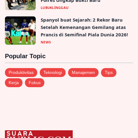
Barcelona Perketat Aturan Wisata: Pajak
Turis Melonjak Dua Kali Lipat demi
Selamatkan Hunian Warga
News - 15, Mar, 2026, 08:00:00
Selengkapnya
→
Gajah Sumatra Turun Tangan: Bersihkan