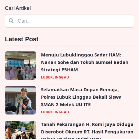
Transaksi Judi Online Mencurigakan
Melonjak 260%: OJK Ungkap Fakta
Mengejutkan!
News - 15, Jul, 2026, 06:55:57
Selengkapnya
→