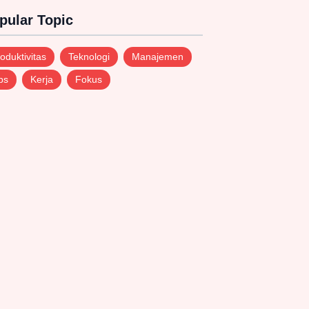
pular Topic
oduktivitas
Teknologi
Manajemen
ps
Kerja
Fokus