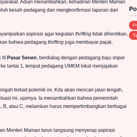
asyarakat. Adian menambahkan, kehadiran Menteri Maman
Po
luh kesah pedagang dan mengkonfirmasi laporan dari
Pr
ampaikan aspirasi agar kegiatan
thrifting
tidak dihentikan.
Ti
iskan bahwa pedagang
thrifting
juga membayar pajak.
 III
Pasar Senen
, berdialog dengan pedagang baju impor
an ke lantai 1, tempat pedagang UMKM lokal menjajakan
ah terkait polemik ini. Kita akan mencari jalan tengah,
situasi ini, ujarnya. Ia menambahkan bahwa pemerintah
A, B, atau C, melainkan harus mempertimbangkan berbagai
an Menteri Maman turun langsung menyerap aspirasi