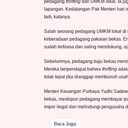
pedagang
thrifting
dan UMKM lokal. Ia ju
lapangan. Kedatangan Pak Menteri hari in
tadi, katanya.
Salah seorang pedagang UMKM lokal di
keberadaan pedagang pakaian bekas. En
sudah terbiasa dan saling mendukung, uj
Sebelumnya, pedagang baju bekas menda
Mereka berpendapat bahwa
thrifting
adal
tidak tepat jika dianggap membunuh usah
Menteri Keuangan Purbaya Yudhi Sadew
bekas, meskipun pedagang membayar paj
impor ilegal dan melindungi pengusaha d
Baca Juga: