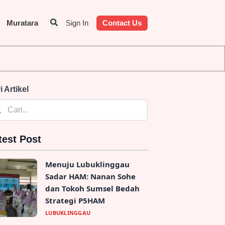
Muratara
Sign In
Contact Us
i Artikel
test Post
Menuju Lubuklinggau
Sadar HAM: Nanan Sohe
dan Tokoh Sumsel Bedah
Strategi P5HAM
LUBUKLINGGAU