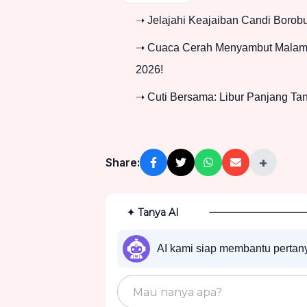
➝ Jelajahi Keajaiban Candi Borob
➝ Cuaca Cerah Menyambut Malam:
2026!
➝ Cuti Bersama: Libur Panjang Tan
+
Share:
✦ Tanya AI
AI kami siap membantu perta