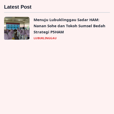
Latest Post
Menuju Lubuklinggau Sadar HAM:
Nanan Sohe dan Tokoh Sumsel Bedah
Strategi P5HAM
LUBUKLINGGAU
Selamatkan Masa Depan Remaja,
Polres Lubuk Linggau Bekali Siswa
SMAN 2 Melek UU ITE
LUBUKLINGGAU
Tanah Pekarangan H. Romi Jaya Diduga
Diserobot Oknum RT, Hasil Pengukuran
Polres Ungkap Bukti Baru
LUBUKLINGGAU
Spanyol buat Sejarah: 2 Rekor Baru
Setelah Kemenangan Gemilang atas