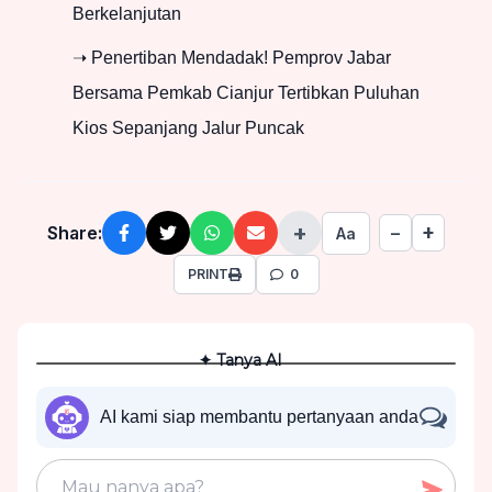
Berkelanjutan
➝ Penertiban Mendadak! Pemprov Jabar
Bersama Pemkab Cianjur Tertibkan Puluhan
Kios Sepanjang Jalur Puncak
+
+
Share:
−
Aa
PRINT
0
✦ Tanya AI
AI kami siap membantu pertanyaan anda