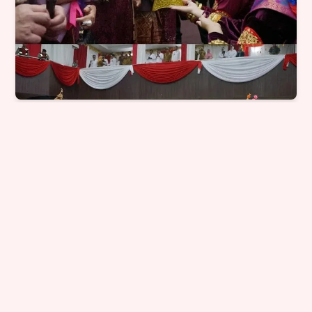
Paripurna Musi Rawas Rayakan HUT ke-
83: Bupati Ratna Machmud Paparkan
Capaian Gemilang dan Optimisme Menuju
Indonesia Emas 2045
Advertorial - 20, Apr, 2026, 20:21:00
Selengkapnya
→