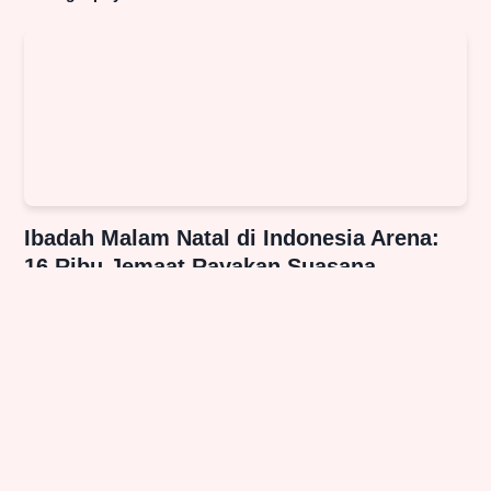
Ibadah Malam Natal di Indonesia Arena:
16 Ribu Jemaat Rayakan Suasana
Khidmat dan Harapan
Nasional - 25, Dec, 2025, 06:47:41
Selengkapnya
→