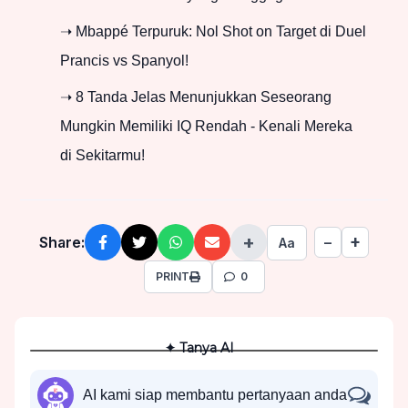
➝ Mbappé Terpuruk: Nol Shot on Target di Duel
Prancis vs Spanyol!
➝ 8 Tanda Jelas Menunjukkan Seseorang
Mungkin Memiliki IQ Rendah - Kenali Mereka
di Sekitarmu!
+
+
Share:
−
Aa
PRINT
0
✦ Tanya AI
AI kami siap membantu pertanyaan anda