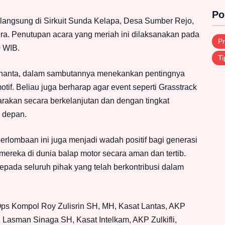
Po
rlangsung di Sirkuit Sunda Kelapa, Desa Sumber Rejo,
a. Penutupan acara yang meriah ini dilaksanakan pada
Pr
0 WIB.
Ti
ananta, dalam sambutannya menekankan pentingnya
tif. Beliau juga berharap agar event seperti Grasstrack
arakan secara berkelanjutan dan dengan tingkat
a depan.
perlombaan ini juga menjadi wadah positif bagi generasi
ereka di dunia balap motor secara aman dan tertib.
pada seluruh pihak yang telah berkontribusi dalam
Ops Kompol Roy Zulisrin SH, MH, Kasat Lantas, AKP
Lasman Sinaga SH, Kasat Intelkam, AKP Zulkifli,