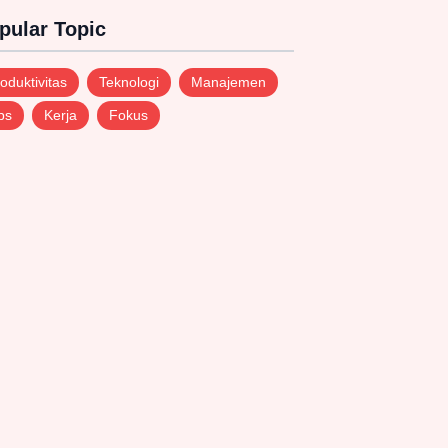
pular Topic
oduktivitas
Teknologi
Manajemen
ps
Kerja
Fokus