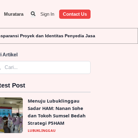
Muratara
Sign In
Contact Us
dentitas Penyedia Jasa
i Artikel
test Post
Menuju Lubuklinggau
Sadar HAM: Nanan Sohe
dan Tokoh Sumsel Bedah
Strategi P5HAM
LUBUKLINGGAU