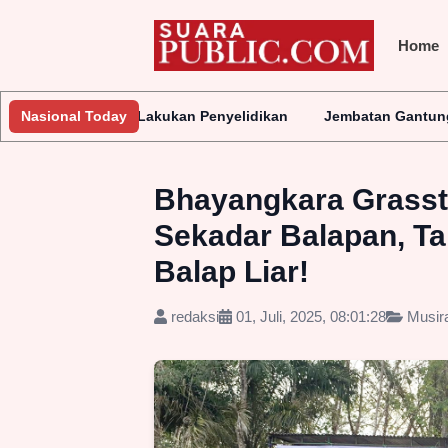
Home
akukan Penyelidikan
Nasional Today
Jembatan Gantung Batu Pepe Rp10 Miliar
Bhayangkara Grasst
Sekadar Balapan, T
Balap Liar!
redaksi
01, Juli, 2025, 08:01:28
Musir