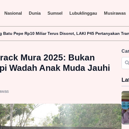
Nasional
Dunia
Sumsel
Lubuklinggau
Musirawas
 Terus Disorot, LAKI P45 Pertanyakan Transparansi Proyek dan I
Car
rack Mura 2025: Bukan
api Wadah Anak Muda Jauhi
La
awas