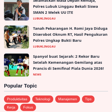
Selengkapnya
→
Jerat Hukum Melanda: 6 Tersangka
Ditangkap KPK dalam OTT Mengguncang
Kalimantan Selatan!
Nasional - 19, Dec, 2025, 06:27:49
Selengkapnya
→