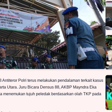
Antiteror Polri terus melakukan pendalaman terkait kasus
rta Utara. Juru Bicara Densus 88, AKBP Mayndra Eka
 menemukan tujuh peledak berdasarkan olah TKP pada