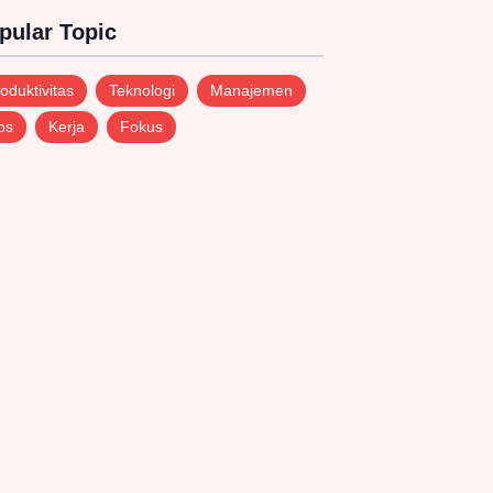
pular Topic
oduktivitas
Teknologi
Manajemen
ps
Kerja
Fokus