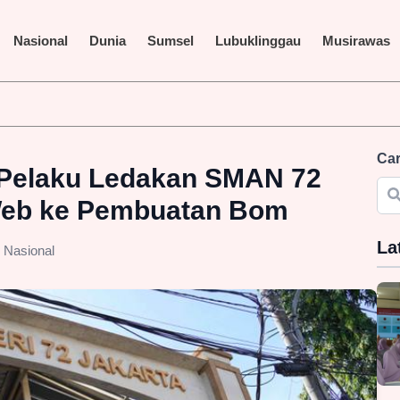
Nasional
Dunia
Sumsel
Lubuklinggau
Musirawas
r Terus Disorot, LAKI P45 Pertanyakan Transparansi Proyek dan 
Car
 Pelaku Ledakan SMAN 72
 Web ke Pembuatan Bom
La
Nasional