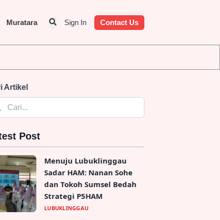
Muratara
Sign In
Contact Us
Identitas Penyedia Jasa
i Artikel
test Post
Menuju Lubuklinggau
Sadar HAM: Nanan Sohe
dan Tokoh Sumsel Bedah
Strategi P5HAM
LUBUKLINGGAU