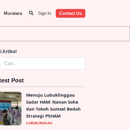
Muratara
Sign In
Contact Us
n Identitas Penyedia Jasa
i Artikel
test Post
Menuju Lubuklinggau
Sadar HAM: Nanan Sohe
dan Tokoh Sumsel Bedah
Strategi P5HAM
LUBUKLINGGAU