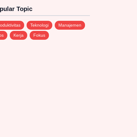
pular Topic
oduktivitas
Teknologi
Manajemen
ps
Kerja
Fokus