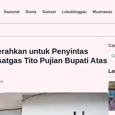
Nasional
Dunia
Sumsel
Lubuklinggau
Musirawas
iar Terus Disorot, LAKI P45 Pertanyakan Transparansi Proyek da
Car
erahkan untuk Penyintas
atgas Tito Pujian Bupati Atas
La
ws