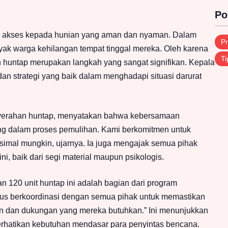
Po
 akses kepada hunian yang aman dan nyaman. Dalam
Pr
ak warga kehilangan tempat tinggal mereka. Oleh karena
Ti
 huntap merupakan langkah yang sangat signifikan. Kepala
n strategi yang baik dalam menghadapi situasi darurat
enyerahan huntap, menyatakan bahwa kebersamaan
ng dalam proses pemulihan. Kami berkomitmen untuk
imal mungkin, ujarnya. Ia juga mengajak semua pihak
i, baik dari segi material maupun psikologis.
 120 unit huntap ini adalah bagian dari program
erus berkoordinasi dengan semua pihak untuk memastikan
 dan dukungan yang mereka butuhkan.” Ini menunjukkan
rhatikan kebutuhan mendasar para penyintas bencana.